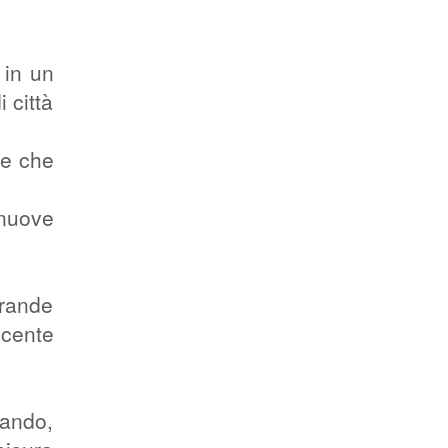
 in un
 città
ze che
 nuove
Grande
scente
eando,