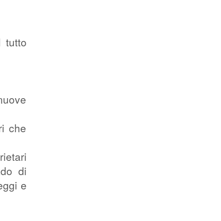
 tutto
 nuove
ri che
ietari
ado di
eggi e